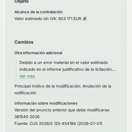
Objeto
Alcance de la contratación
Valor estimado sin IVA: 603 171 EUR 💰
Cambios
Otra información adicional
Debido a un error material en el valor estimado
indicado en el informe justificativo de la licitación,
de conformidad con el previsto en el artículo 122.1 y
Ver más
124 de la Ley de Contratos del Sector Público del
Principal motivo de la modificación: Anulación de la
2017, se hace necesaria la retroacción de las
notificación
actuaciones para enmendar los pliegues de la
Información sobre modificaciones
presente licitación.
Versión del anuncio anterior que debe modificarse:
381545-2026
Fuente: OJS 2026/S 125-454184 (2026-07-01)