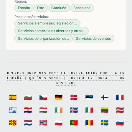
Región:
España
Este
Cataluña
Barcelona
Productos/servicios:
Servicios a empresas: legislación,...
Servicios comerciales diversos y otros...
Servicios de organización de...
Servicios de eventos
OPENPROCUREMENTS.COM: LA CONTRATACIÓN PÚBLICA EN
ESPAÑA
|
QUIÉNES SOMOS
|
PÓNGASE EN CONTACTO CON
NOSOTROS
🇪🇸
🇧🇬
🇨🇿
🇩🇪
🇩🇰
🇪🇪
🇫🇮
🇫🇷
🇬🇷
🇭🇷
🇭🇺
🇮🇪
🇮🇸
🇮🇹
🇱🇹
🇱🇻
🇲🇰
🇳🇱
🇳🇴
🇵🇱
🇵🇹
🇷🇴
🇸🇪
🇸🇮