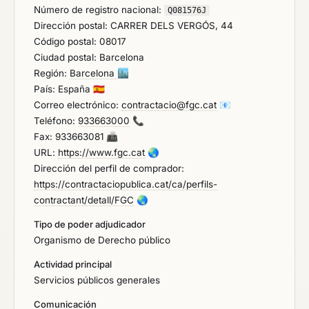
Número de registro nacional:
Q081576J
Dirección postal: CARRER DELS VERGÓS, 44
Código postal: 08017
Ciudad postal: Barcelona
Región:
Barcelona
🏙️
País: España
🇪🇸
Correo electrónico:
contractacio@fgc.cat
📧
Teléfono:
933663000
📞
Fax: 933663081
📠
URL:
https://www.fgc.cat
🌏
Dirección del perfil de comprador:
https://contractaciopublica.cat/ca/perfils-
contractant/detall/FGC
🌏
Tipo de poder adjudicador
Organismo de Derecho público
Actividad principal
Servicios públicos generales
Comunicación