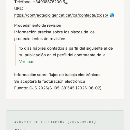
Teléfono:
+34938876200
📞
URL:
https://contractacio.gencat.cat/ca/contacte/tccsp/
🌏
Procedimiento de revisión
Información precisa sobre los plazos de los
procedimientos de revisión:
15 días hábiles contados a partir del siguiente al de
su publicación en el perfil del contratante de la
entidad, de acuerdo con lo establecido en el
Ver más
artículo 44 de la Ley de Contratos del Sector
Información sobre flujos de trabajo electrónicos
Público (Ley 9/2017, de 8 de noviembre). El mismo
Se aceptará la facturación electrónica
plazo, desde el día siguiente a su publicación en el
Fuente: OJS 2026/S 105-381545 (2026-06-02)
perfil del contratante, respecto el pliego de
condiciones particulares y anuncio de licitación.
ANUNCIO DE LICITACIÓN (2026-07-01)