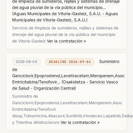
de limpieza de sumideros, rejillas y sistemas de drenaje
del agua pluvial de la vía pública del municipio...
(
Aguas Municipales de Vitoria-Gasteiz, S.A.U. - Aguas
Municipales de Vitoria-Gasteiz, S.A.U.
)
Servicio de limpieza de sumideros, rejillas y sistemas de
drenaje del agua pluvial de la vía pública del municipio
de Vitoria-Gasteiz
Ver la contratación »
Suministro
2026-08-04
DEADLINE 2026-09-04
de
Ganciclovir,Epoprostenol,Levetiracetam,Meropenem,Asoc
Emtricitabina/Tenofovir...
(
Osakidetza - Servicio Vasco
de Salud - Organización Central
)
Suministro de
Ganciclovir,Epoprostenol,Levetiracetam,Meropenem,Asoc
Emtricitabina/Tenofovir
disop,Tobramicina,Abacavir,Sunitinib,Irinotecan,Lapatinib,Dalb
y Trientina dihidrocloruro
Ver la contratación »