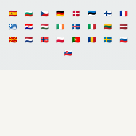
🇪🇸
🇧🇬
🇨🇿
🇩🇪
🇩🇰
🇪🇪
🇫🇮
🇫🇷
🇬🇷
🇭🇷
🇭🇺
🇮🇪
🇮🇸
🇮🇹
🇱🇹
🇱🇻
🇲🇰
🇳🇱
🇳🇴
🇵🇱
🇵🇹
🇷🇴
🇸🇪
🇸🇮
🇸🇰