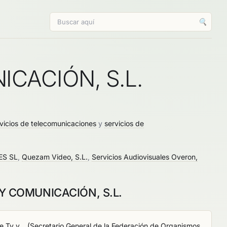
🔍
ICACIÓN, S.L.
vicios de telecomunicaciones
y
servicios de
ES SL
,
Quezam Video, S.L.
,
Servicios Audiovisuales Overon,
N Y COMUNICACIÓN, S.L.
 Tv y...
(
Secretario General de la Federación de Organismos