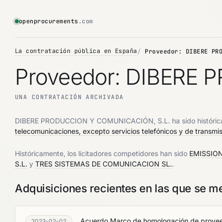
openprocurements
.com
La contratación pública en España
Proveedor: DIBERE PR
Proveedor: DIBERE
UNA CONTRATACIÓN ARCHIVADA
DIBERE PRODUCCION Y COMUNICACIÓN, S.L. ha sido históric
telecomunicaciones, excepto servicios telefónicos y de transmi
Históricamente, los licitadores competidores han sido
EMISSIO
S.L.
y
TRES SISTEMAS DE COMUNICACION SL.
.
Adquisiciones recientes en las que se
Acuerdo Marco de homologación de proveedo
2023-02-02