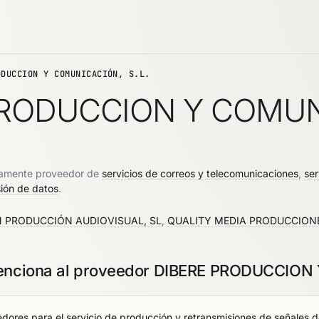
ODUCCION Y COMUNICACIÓN, S.L.
 PRODUCCION Y COMUN
amente proveedor de
servicios de correos y telecomunicaciones
,
ser
sión de datos
.
N PRODUCCIÓN AUDIOVISUAL, SL
,
QUALITY MEDIA PRODUCCION
 menciona al proveedor DIBERE PRODUCCIO
res para el servicio de producción y retransmisiones de señales de