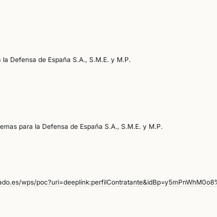
 la Defensa de España S.A., S.M.E. y M.P.
temas para la Defensa de España S.A., S.M.E. y M.P.
estado.es/wps/poc?uri=deeplink:perfilContratante&idBp=y5mPnWhM0o