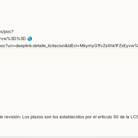
ps/poc?
ZxEyvw%3D%3D
🌏
s/poc?uri=deeplink:detalle_licitacion&idEvl=MkymyG1fvZsXhk1FZxEy
 revisión: Los plazos son los establecidos por el artículo 50 de la LC