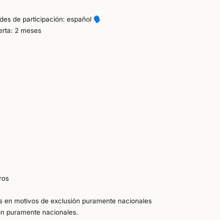
udes de participación: español
🗣️
ferta: 2 meses
ros
as en motivos de exclusión puramente nacionales
ion puramente nacionales.