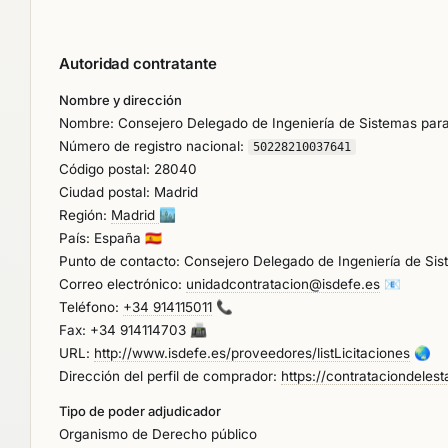
Autoridad contratante
Nombre y dirección
Nombre: Consejero Delegado de Ingeniería de Sistemas para
Número de registro nacional:
50228210037641
Código postal: 28040
Ciudad postal: Madrid
Región:
Madrid
🏙️
País: España
🇪🇸
Punto de contacto: Consejero Delegado de Ingeniería de Sis
Correo electrónico:
unidadcontratacion@isdefe.es
📧
Teléfono:
+34 914115011
📞
Fax: +34 914114703
📠
URL:
http://www.isdefe.es/proveedores/listLicitaciones
🌏
Dirección del perfil de comprador:
https://contrataciondel
Tipo de poder adjudicador
Organismo de Derecho público