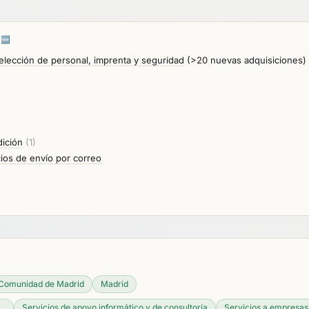
S
🆕
selección de personal, imprenta y seguridad
(>20 nuevas adquisiciones)
dición
(1)
cios de envío por correo
Comunidad de Madrid
Madrid
..
Servicios de apoyo informático y de consultoría
Servicios a empresas: 