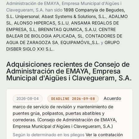
Administración de EMAYA, Empresa Municipal d'Aigües i
Clavegueram, S.A. han sido
1898 Companyia de Begudes,
S.L. Unipersonal
,
Abast Systems & Solutions, S.L.
,
ADALMO
SL
,
ALONSO HIPERCAS, S.L.U
,
ANSAMA REGALOS DE
EMPRESA, S.L
,
BRENNTAG QUIMICA, S.A.U
,
CENTRE
BALEAR DE BIOLOGIA APLICADA, SL
,
CONTADORES DE
AGUA DE ZARAGOZA SA
,
EQUIPAMÓVIL,S.L.
y
GRUPO
DISBER SIGLO XXI S.L.
.
Adquisiciones recientes de Consejo de
Administración de EMAYA, Empresa
Municipal d'Aigües i Clavegueram, S.A.
Acuerdo
2026-08-04
DEADLINE 2026-09-08
marco de servicio de revisión y mantenimiento de
puentes grúa, polipastos, puertas abatibles y
correderas.
(
Consejo de Administración de EMAYA,
Empresa Municipal d'Aigües i Clavegueram, S.A.
)
Según lo determinado en los pliegos
Ver la contratación