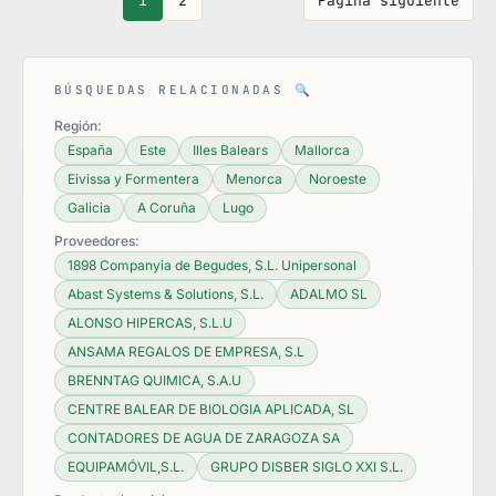
1
2
Página siguiente
BÚSQUEDAS RELACIONADAS
🔍
Región:
España
Este
Illes Balears
Mallorca
Eivissa y Formentera
Menorca
Noroeste
Galicia
A Coruña
Lugo
Proveedores:
1898 Companyia de Begudes, S.L. Unipersonal
Abast Systems & Solutions, S.L.
ADALMO SL
ALONSO HIPERCAS, S.L.U
ANSAMA REGALOS DE EMPRESA, S.L
BRENNTAG QUIMICA, S.A.U
CENTRE BALEAR DE BIOLOGIA APLICADA, SL
CONTADORES DE AGUA DE ZARAGOZA SA
EQUIPAMÓVIL,S.L.
GRUPO DISBER SIGLO XXI S.L.