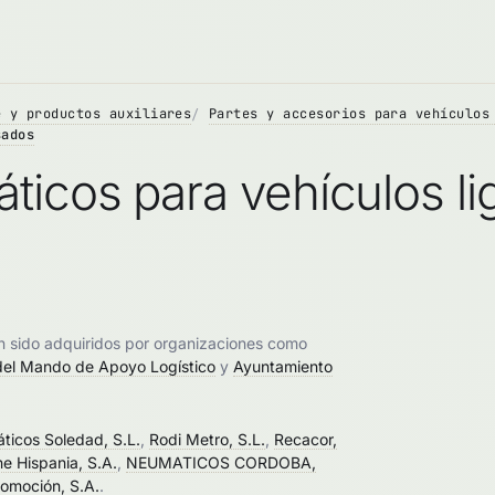
e y productos auxiliares
Partes y accesorios para vehículos
sados
icos para vehículos li
n sido adquiridos por organizaciones como
del Mando de Apoyo Logístico
y
Ayuntamiento
ticos Soledad, S.L.
,
Rodi Metro, S.L.
,
Recacor,
e Hispania, S.A.
,
NEUMATICOS CORDOBA,
omoción, S.A.
.