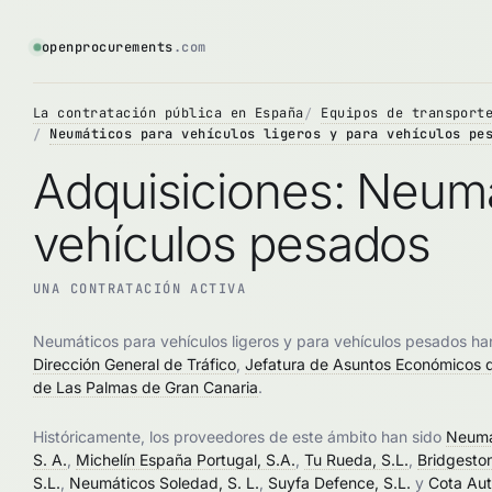
openprocurements
.com
La contratación pública en España
Equipos de transport
Neumáticos para vehículos ligeros y para vehículos pe
Adquisiciones: Neumát
vehículos pesados
UNA CONTRATACIÓN ACTIVA
Neumáticos para vehículos ligeros y para vehículos pesados ha
Dirección General de Tráfico
,
Jefatura de Asuntos Económicos 
de Las Palmas de Gran Canaria
.
Históricamente, los proveedores de este ámbito han sido
Neumá
S. A.
,
Michelín España Portugal, S.A.
,
Tu Rueda, S.L.
,
Bridgeston
S.L.
,
Neumáticos Soledad, S. L.
,
Suyfa Defence, S.L.
y
Cota Aut