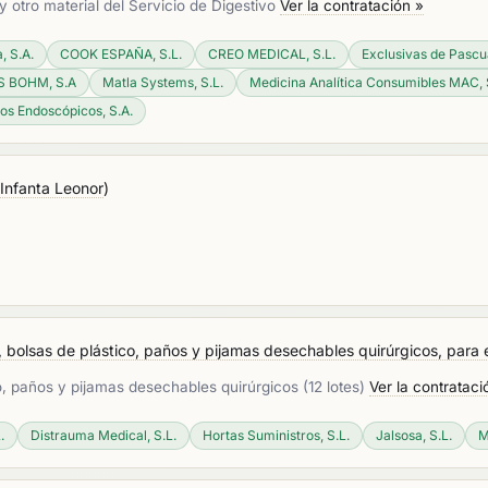
y otro material del Servicio de Digestivo
Ver la contratación »
, S.A.
COOK ESPAÑA, S.L.
CREO MEDICAL, S.L.
Exclusivas de Pascua
 BOHM, S.A
Matla Systems, S.L.
Medicina Analítica Consumibles MAC, 
os Endoscópicos, S.A.
 Infanta Leonor
)
 bolsas de plástico, paños y pijamas desechables quirúrgicos, para el
o, paños y pijamas desechables quirúrgicos (12 lotes)
Ver la contrataci
.
Distrauma Medical, S.L.
Hortas Suministros, S.L.
Jalsosa, S.L.
M