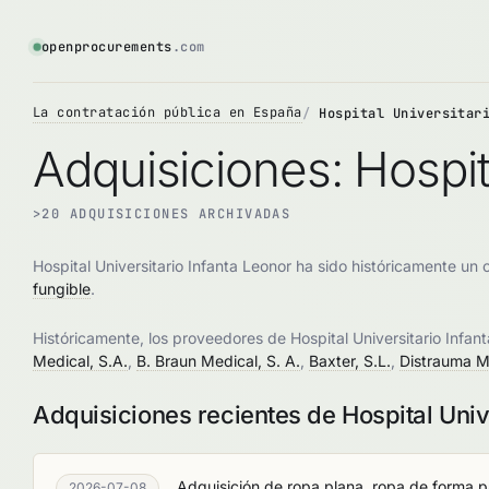
openprocurements
.com
La contratación pública en España
Hospital Universitar
Adquisiciones: Hospit
>20 ADQUISICIONES ARCHIVADAS
Hospital Universitario Infanta Leonor ha sido históricamente u
fungible
.
Históricamente, los proveedores de Hospital Universitario Infan
Medical, S.A.
,
B. Braun Medical, S. A.
,
Baxter, S.L.
,
Distrauma Me
Adquisiciones recientes de Hospital Univ
Adquisición de ropa plana, ropa de forma pa
2026-07-08