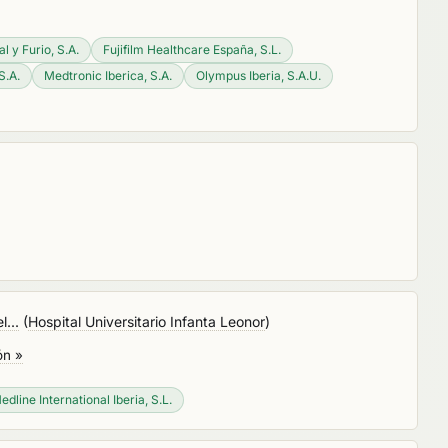
l y Furio, S.A.
Fujifilm Healthcare España, S.L.
S.A.
Medtronic Iberica, S.A.
Olympus Iberia, S.A.U.
...
(
Hospital Universitario Infanta Leonor
)
ón »
edline International Iberia, S.L.