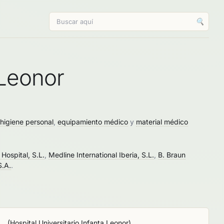
🔍
 Leonor
higiene personal
,
equipamiento médico
y
material médico
 Hospital, S.L.
,
Medline International Iberia, S.L.
,
B. Braun
S.A.
.
..
(
Hospital Universitario Infanta Leonor
)