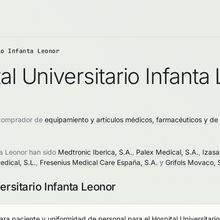
io Infanta Leonor
al Universitario Infanta
n comprador de
equipamiento y artículos médicos, farmacéuticos y de 
ta Leonor han sido
Medtronic Iberica, S.A.
,
Palex Medical, S.A.
,
Izasa
dical, S.L.
,
Fresenius Medical Care España, S.A.
y
Grifols Movaco, 
ersitario Infanta Leonor
ra paciente y uniformidad de personal para el Hospital Universitario.