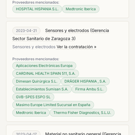
Proveedores mencionados:
HOSPITAL HISPANIA S.L.
Medtronic Iberica
Sensores y electrodos
(
Gerencia
2023-04-21
Sector Sanitario de Zaragoza 3
)
Sensores y electrodos
Ver la contratación »
Proveedores mencionados:
Aplicaciones Electrónicas Europa
CARDINAL HEALTH SPAIN 511, S.A.
Dimesan Quirúrgica S.L.
DRÄGER HISPANIA , S.A.
Establecimientos Sumisan S.A.
Firma Ambu S.L.
GVB-SPES ESPO SL
Masimo Europe Limited Sucursal en España
Medtronic Iberica
Thermo Fisher Diagnostics, S.L.U.
Material no sanitario general
(
Gerencia
2023-04-17