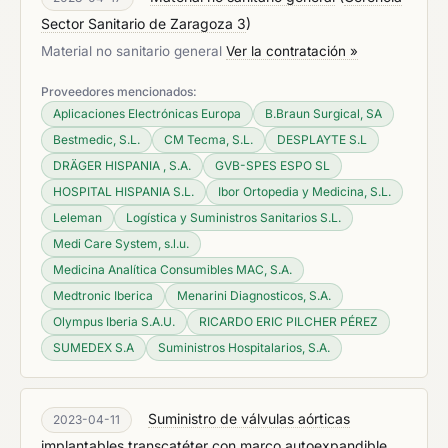
Sector Sanitario de Zaragoza 3
)
Material no sanitario general
Ver la contratación »
Proveedores mencionados:
Aplicaciones Electrónicas Europa
B.Braun Surgical, SA
Bestmedic, S.L.
CM Tecma, S.L.
DESPLAYTE S.L
DRÄGER HISPANIA , S.A.
GVB-SPES ESPO SL
HOSPITAL HISPANIA S.L.
Ibor Ortopedia y Medicina, S.L.
Leleman
Logística y Suministros Sanitarios S.L.
Medi Care System, s.l.u.
Medicina Analítica Consumibles MAC, S.A.
Medtronic Iberica
Menarini Diagnosticos, S.A.
Olympus Iberia S.A.U.
RICARDO ERIC PILCHER PÉREZ
SUMEDEX S.A
Suministros Hospitalarios, S.A.
Suministro de válvulas aórticas
2023-04-11
implantables transcatéter con marco autoexpandible