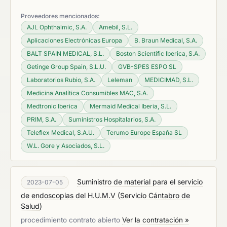
Proveedores mencionados:
AJL Ophthalmic, S.A.
Amebil, S.L.
Aplicaciones Electrónicas Europa
B. Braun Medical, S.A.
BALT SPAIN MEDICAL, S.L.
Boston Scientific Iberica, S.A.
Getinge Group Spain, S.L.U.
GVB-SPES ESPO SL
Laboratorios Rubio, S.A.
Leleman
MEDICIMAD, S.L.
Medicina Analítica Consumibles MAC, S.A.
Medtronic Iberica
Mermaid Medical Iberia, S.L.
PRIM, S.A.
Suministros Hospitalarios, S.A.
Teleflex Medical, S.A.U.
Terumo Europe España SL
W.L. Gore y Asociados, S.L.
Suministro de material para el servicio
2023-07-05
de endoscopias del H.U.M.V
(
Servicio Cántabro de
Salud
)
procedimiento contrato abierto
Ver la contratación »