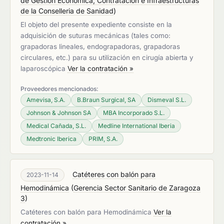
de Gestión Económica, Contratación e Infraestructuras
de la Conselleria de Sanidad
)
El objeto del presente expediente consiste en la
adquisición de suturas mecánicas (tales como:
grapadoras lineales, endograpadoras, grapadoras
circulares, etc.) para su utilización en cirugía abierta y
laparoscópica
Ver la contratación »
Proveedores mencionados:
Amevisa, S.A.
B.Braun Surgical, SA
Dismeval S.L.
Johnson & Johnson SA
MBA Incorporado S.L.
Medical Cañada, S.L.
Medline International Iberia
Medtronic Iberica
PRIM, S.A.
Catéteres con balón para
2023-11-14
Hemodinámica
(
Gerencia Sector Sanitario de Zaragoza
3
)
Catéteres con balón para Hemodinámica
Ver la
contratación »