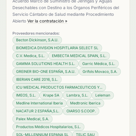
Acuerdo Marco de Suministro de Jeringas y Agujas
Desechables con Destino a los Órganos Periféricos del
Servicio Cántabro de Salud mediante Procedimiento
Abierto
Ver la contratación »
Proveedores mencionados:
Becton Dickinson, S.A.U.
BIOMEDICA DIVISION HOSPITLARIA SELECT SL
C.V. Medica, S.L.
EMBECTA MEDICAL SPAIN, S.L.
GAMMA SOLUTIONS HEALTH S.L.
Garric Médica, S.L.
GREINER BIO-ONE ESPAÑA, S.A.U.
Grifols Movaco, S.A.
IBERIAN CARE 2016, S.L.
ICU MEDICAL PRODUCTOS FARMACEUTICOS Y...
IMEOS, S.L.
Krape SA
Lambra, S.L.
Leleman
Medline International Iberia
Medtronic Iberica
NACATUR 2 ESPAÑA,S.L.
OIARSO S.COOP.
Palex Medical, S.A.
Productos Médicos Hospitalarios, S.L.
SOL-MILLENNIUM ESPANA SL
TELIC,SAU